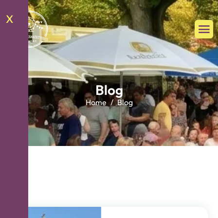
X
B
l
o
g
Home
Blog