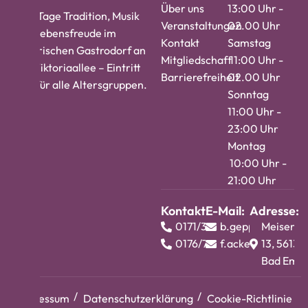
Über uns
13:00 Uhr -
Vier Tage Tradition, Musik
Veranstaltungen
02.00 Uhr
und Lebensfreude im
Kontakt
Samstag
historischen Gastrodorf an
Mitgliedschaft
11:00 Uhr -
der Viktoriaallee – Eintritt
Barrierefreiheit
02.00 Uhr
frei, für alle Altersgruppen.
Sonntag
11:00 Uhr -
23:00 Uhr
Montag
10:00 Uhr -
21:00 Uhr
Kontakt:
E-Mail:
Adresse:
0171/3724813
b.geppert@barth
Meisenw
0176/74983412
f.ackermann@bar
13, 56130
Bad Ems
Impressum
Datenschutzerklärung
Cookie-Richtlinie