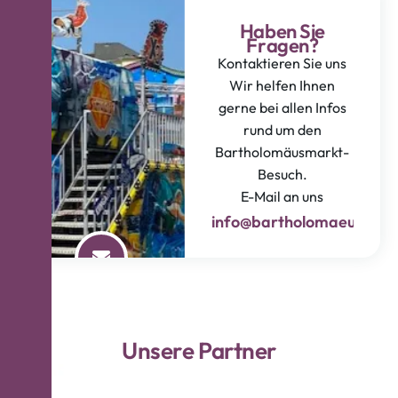
H
a
b
e
n
S
i
e
F
r
a
g
e
n
?
Kontaktieren Sie uns
Wir helfen Ihnen
gerne bei allen Infos
rund um den
Bartholomäusmarkt-
Besuch.
E-Mail an uns
info@bartholomaeusmark
U
n
s
e
r
e
P
a
r
t
n
e
r