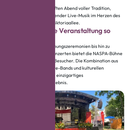
K
i
r
c
h
e
Erleben Sie einen lebhaften Abend voller Tradition,
Festlichkeit und mitreißender Live-Musik im Herzen des
GASTRODORF an der Viktoriaallee.
W
a
s
m
a
c
h
t
d
i
e
s
e
V
e
r
a
n
s
t
a
l
t
u
n
g
s
o
b
e
s
o
n
d
e
r
s
?
Von traditionellen Eröffnungszeremonien bis hin zu
unvergesslichen Rockkonzerten bietet die NASPA-Bühne
Unterhaltung für jeden Besucher. Die Kombination aus
Festivalatmosphäre, Live-Bands und kulturellen
Traditionen sorgt für ein einzigartiges
Bartholomäusmarkt-Erlebnis.