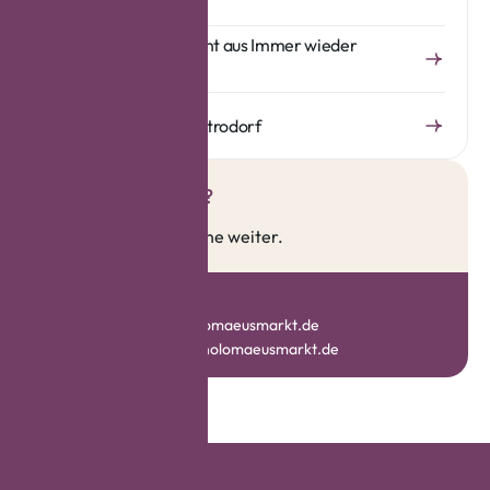
Stefan Mross – bekannt aus Immer wieder
sonntags – Live
Frühschoppen im Gastrodorf
Brauchen Sie Hilfe?
Wir helfen Ihnen gerne weiter.
E-Mail an:
b.geppert@bartholomaeusmarkt.de
f.ackermann@bartholomaeusmarkt.de