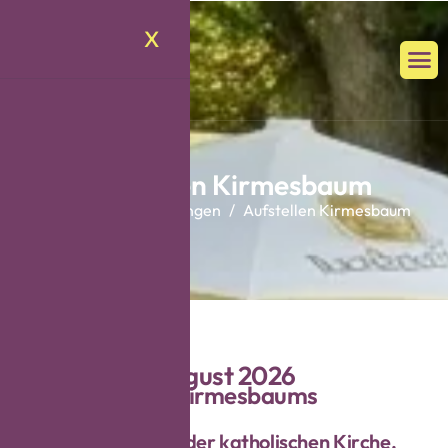
X
A
u
f
s
t
e
l
l
e
n
K
i
r
m
e
s
b
a
u
m
Home
Veranstaltungen
Aufstellen Kirmesbaum
F
r
e
i
t
a
g
,
2
8
.
A
u
g
u
s
t
2
0
2
6
A
u
f
s
t
e
l
l
e
n
d
e
s
K
i
r
m
e
s
b
a
u
m
s
1
5
:
0
0
U
h
r
G
A
S
T
R
O
D
O
R
F
a
n
d
e
r
k
a
t
h
o
l
i
s
c
h
e
n
K
i
r
c
h
e
,