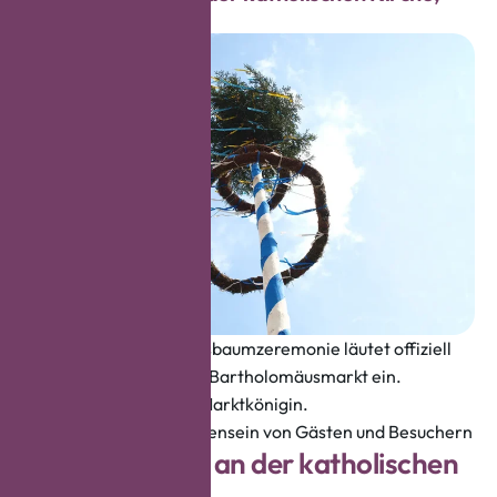
V
i
k
t
o
r
i
a
a
l
l
e
e
Die traditionelle Kirmesbaumzeremonie läutet offiziell
die Feierlichkeiten zum Bartholomäusmarkt ein.
Vorstellung der neuen Marktkönigin.
Traditionelles Beisammensein von Gästen und Besuchern
N
A
S
P
A
-
B
ü
h
n
e
a
n
d
e
r
k
a
t
h
o
l
i
s
c
h
e
n