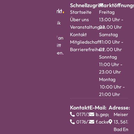
Schnellzugriff
Marktöffnungs
Startseite
Freitag
Über uns
13:00 Uhr -
Vier Tage Tradition, Musik
Veranstaltungen
02.00 Uhr
und Lebensfreude im
Kontakt
Samstag
historischen Gastrodorf an
Mitgliedschaft
11:00 Uhr -
der Viktoriaallee – Eintritt
Barrierefreiheit
02.00 Uhr
frei, für alle Altersgruppen.
Sonntag
11:00 Uhr -
23:00 Uhr
Montag
10:00 Uhr -
21:00 Uhr
Kontakt:
E-Mail:
Adresse:
0171/3724813
b.geppert@barth
Meisenw
0176/74983412
f.ackermann@bar
13, 56130
Bad Ems