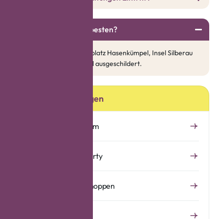
Wo parkt man am besten?
Die Parkplätze am Sportplatz Hasenkümpel, Insel Silberau
oder LIDL- Parkplatz sind ausgeschildert.
Alle Veranstaltungen
Aufstellen Kirmesbaum
Die große Schlagerparty
Musikalischer Frühschoppen
Kronentreffen