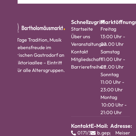
Schnellzugriff
Marktöffnungs
Startseite
Freitag
Über uns
13:00 Uhr -
Vier Tage Tradition, Musik
Veranstaltungen
02.00 Uhr
und Lebensfreude im
Kontakt
Samstag
historischen Gastrodorf an
Mitgliedschaft
11:00 Uhr -
der Viktoriaallee – Eintritt
Barrierefreiheit
02.00 Uhr
frei, für alle Altersgruppen.
Sonntag
11:00 Uhr -
23:00 Uhr
Montag
10:00 Uhr -
21:00 Uhr
Kontakt:
E-Mail:
Adresse:
0171/3724813
b.geppert@barth
Meisenw