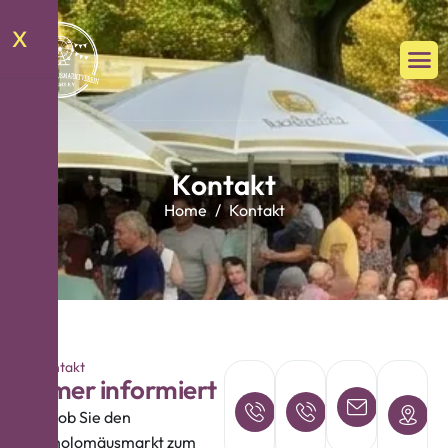
X
K
o
n
t
a
k
t
Home
Kontakt
Kontakt
I
m
m
e
r
i
n
f
o
r
m
i
e
r
t
Bernd
Frank
E-Mail a
A
Geppert:
Ackermann:
b.gepper
M
Egal, ob Sie den
f.ackerm
1
0171/3724813
0176/74983412
Bartholomäusmarkt zum
B