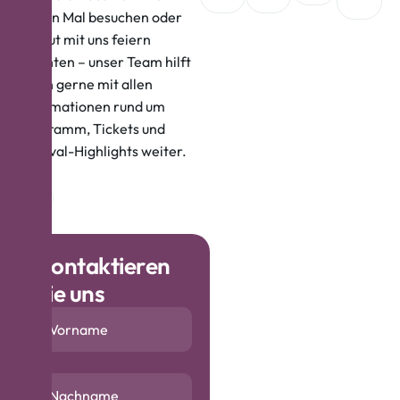
ersten Mal besuchen oder
erneut mit uns feiern
möchten – unser Team hilft
Ihnen gerne mit allen
Informationen rund um
Programm, Tickets und
Festival-Highlights weiter.
K
o
n
t
a
k
t
i
e
r
e
n
S
i
e
u
n
s