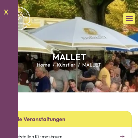
X
M
A
L
L
E
T
Home
Künstler
MALLET
Alle Veranstaltungen
Aufstellen Kirmesbaum