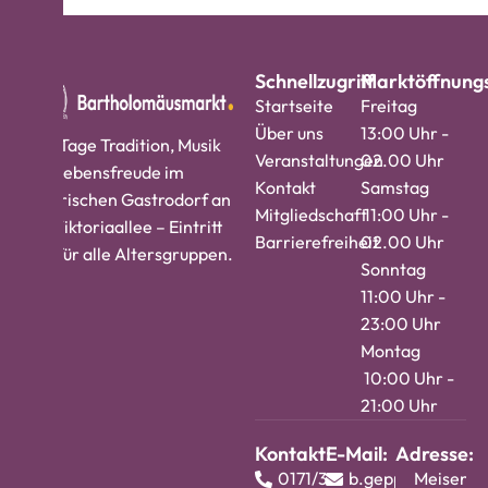
Schnellzugriff
Marktöffnungs
Startseite
Freitag
Über uns
13:00 Uhr -
Vier Tage Tradition, Musik
Veranstaltungen
02.00 Uhr
und Lebensfreude im
Kontakt
Samstag
historischen Gastrodorf an
Mitgliedschaft
11:00 Uhr -
der Viktoriaallee – Eintritt
Barrierefreiheit
02.00 Uhr
frei, für alle Altersgruppen.
Sonntag
11:00 Uhr -
23:00 Uhr
Montag
10:00 Uhr -
21:00 Uhr
Kontakt:
E-Mail:
Adresse:
0171/3724813
b.geppert@barth
Meisenw