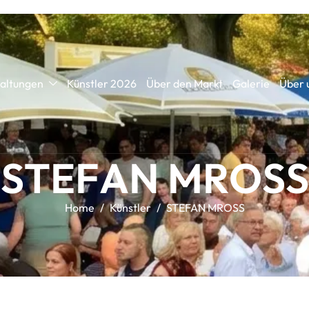
altungen
Künstler 2026
Über den Markt
Galerie
Über 
S
T
E
F
A
N
M
R
O
S
S
Home
Künstler
STEFAN MROSS