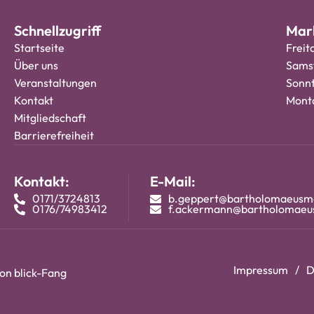
Schnellzugriff
Mark
Startseite
Freit
Über uns
Samst
Veranstaltungen
Sonnt
Kontakt
Monta
Mitgliedschaft
Barrierefreiheit
Kontakt:
E-Mail:
0171/3724813
b.geppert@bartholomaeusm
0176/74983412
f.ackermann@bartholomaeu
Impressum
D
von
blick-Fang