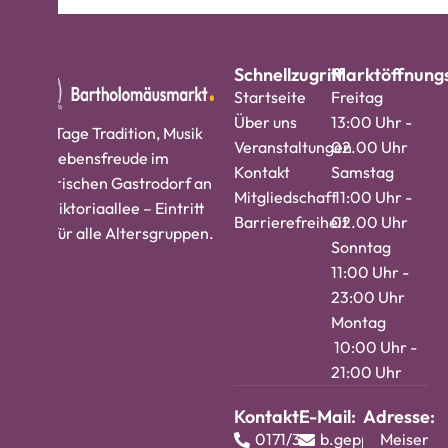
Schnellzugriff
Marktöffnungs
Startseite
Freitag
Über uns
13:00 Uhr -
Vier Tage Tradition, Musik
Veranstaltungen
02.00 Uhr
und Lebensfreude im
Kontakt
Samstag
historischen Gastrodorf an
Mitgliedschaft
11:00 Uhr -
der Viktoriaallee – Eintritt
Barrierefreiheit
02.00 Uhr
frei, für alle Altersgruppen.
Sonntag
11:00 Uhr -
23:00 Uhr
Montag
10:00 Uhr -
21:00 Uhr
Kontakt:
E-Mail:
Adresse:
0171/3724813
b.geppert@barth
Meisenw