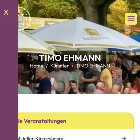
X
T
I
M
O
E
H
M
A
N
N
Home
Künstler
TIMO EHMANN
Alle Veranstaltungen
Aufstellen Kirmesbaum